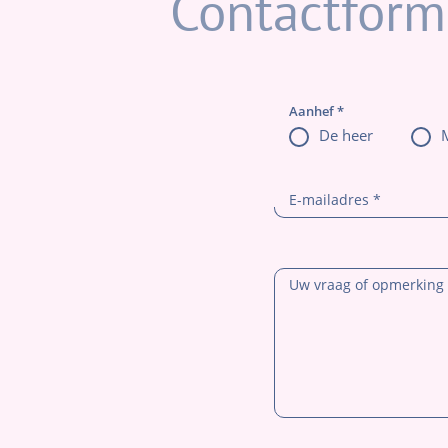
Contactform
Aanhef
*
De heer
E-mailadres
*
Uw vraag of opmerking