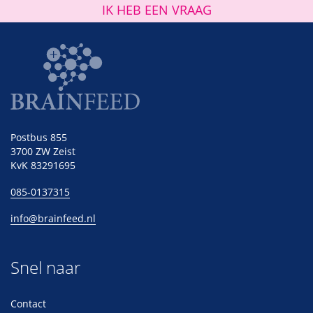
IK HEB EEN VRAAG
Postbus 855
3700 ZW Zeist
KvK 83291695
085-0137315
info@brainfeed.nl
Snel naar
Contact