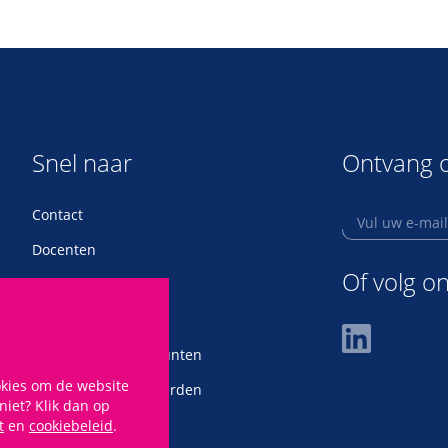
Snel naar
Ontvang o
Contact
Docenten
Of volg o
Locaties
Nieuwsbrief
ABAN accreditatiepunten
okies om de website
Annuleringsvoorwaarden
 niet? Klik dan op
Klachtenregeling
t
en
cookiebeleid
.