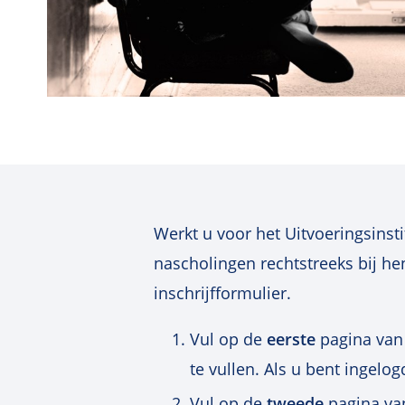
Werkt u voor het Uitvoeringsins
nascholingen rechtstreeks bij hen
inschrijfformulier.
Vul op de
eerste
pagina van 
te vullen. Als u bent ingel
Vul op de
tweede
pagina van