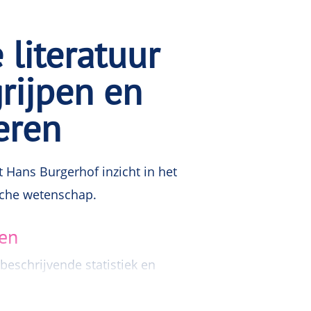
literatuur
rijpen en
eren
t Hans Burgerhof inzicht in het
che wetenschap.
sen
beschrijvende statistiek en
en kijkje in de praktijk van
rvolgens praat Hans u bij over de