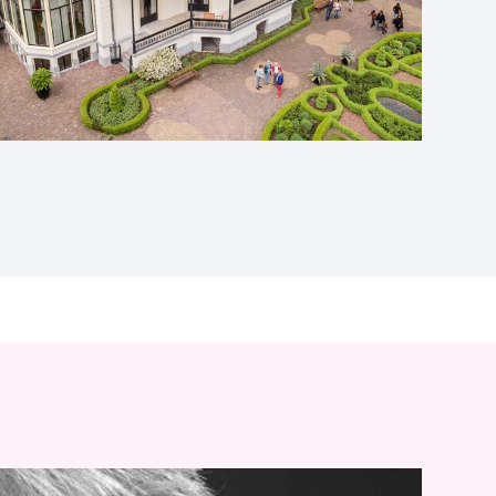
delt Hans Burgerhof in deze
:
schrijvende statistiek
oepassing diagnostische testen)
wbaarheidsintervallen
ende univariate toetsen
ummy variabelen,