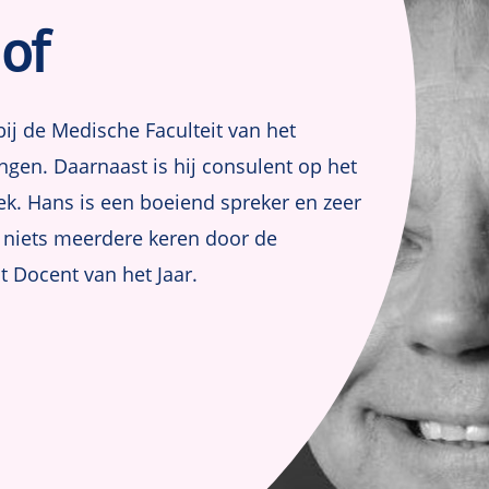
Odds en Odds Ratio
of
Logistische regressi
Survival Analyse
Kaplan-Meier curve
bij de Medische Faculteit van het
gen. Daarnaast is hij consulent op het
Cox regressie
ek. Hans is een boeiend spreker en zeer
 niets meerdere keren door de
 Docent van het Jaar.