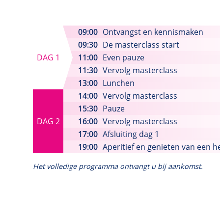
Geen saaie cursus
09:00
Ontvangst en kennismaken
Het is namelijk helemaal aan Hans Burgerho
09:30
De masterclass start
DAG 1
11:00
Even pauze
boeiende, toegankelijke en educatief aantrekk
11:30
Vervolg masterclass
doolhof van de statistiek te leiden. Hij neemt
13:00
Lunchen
soms dwalen maar zal u uiteindelijk wel het li
14:00
Vervolg masterclass
15:30
Pauze
DAG 2
16:00
Vervolg masterclass
17:00
Afsluiting dag 1
19:00
Aperitief en genieten van een he
Het volledige programma ontvangt u bij aankomst.