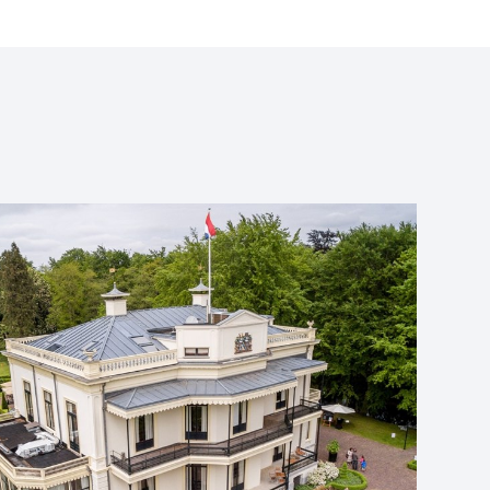
 medische statistiek: het
parameters en het toetsen van
 de catwalk
llende medisch
caties en reële datasets nemen
kte regressiemodellen onder de
 we lineaire regressie en hoe
ultaten? Wanneer gebruiken we
 en hoe is dit gerelateerd aan
 in survival analyse een Kaplan-
 wat betekenen de coëfficiënten