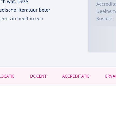
toch wat. Deze
Accredita
edische literatuur beter
Deelnem
een zin heeft in een
Kosten:
hoort ontegenzeggelijk
ein van de geneeskunde
 en kleine studies.
LOCATIE
DOCENT
ACCREDITATIE
ERVA
nde bevindingen of
t om ieder artikel dat u
en of de conclusies
gen voldoende houdbaar
ktijkuitoefening?