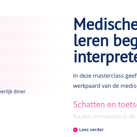
Medische 
f toevertrouwd om u op
leren beg
elijke wijze door het
 u aan de hand, laat u
interpret
cht laten zien.
In deze masterclass geef
werkpaard van de medis
erlijk diner
Schatten en toet
Na een introductie in de 
kansrekening, nemen we e
Lees verder
diagnostische testen. Ve