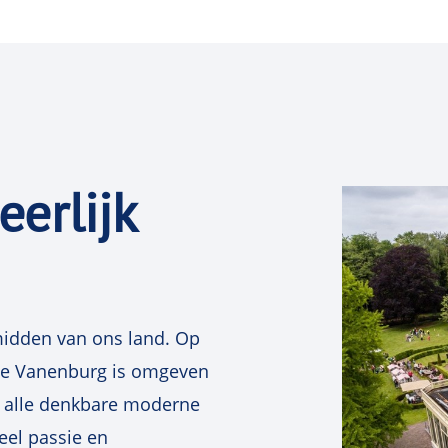
twee fundamenten van de
schatten van onbekende 
hypothesen.
Drie modellen op
eerlijk
Aan de hand van verschi
wetenschappelijke publi
we de drie meest gebrui
loep. Wanneer gebruiken
interpreteren we de res
t midden van ons land. Op
een logistische regressie
 De Vanenburg is omgeven
een odds ratio? Hoe komt
n alle denkbare moderne
Meier curve tot stand en
veel passie en