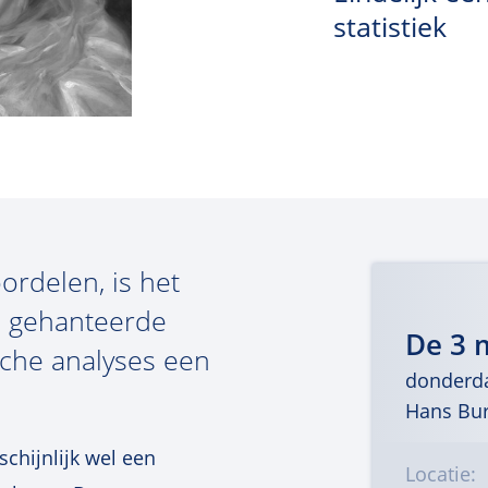
statistiek
rdelen, is het
e gehanteerde
De 3 
che analyses een
donderda
Hans Bu
schijnlijk wel een
Locatie: