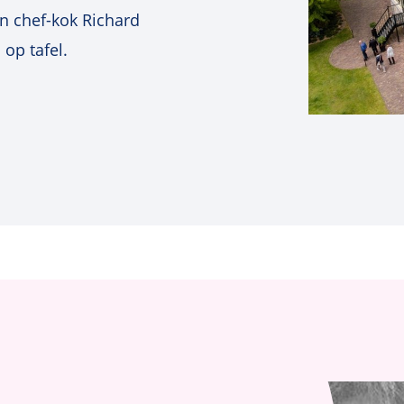
van een Cox regressie?
n chef-kok Richard
op tafel.
Deze onderwerpen behan
tweedaagse masterclass
Highlights van de be
Kansrekening (met t
Schatten en betrou
Hypothesen toetsen
Enkele veel voorkom
Lineaire regressie
Special features (d
interactietermen)