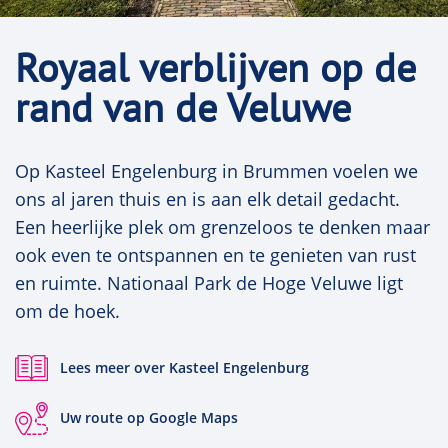
beslissen over de eigen dood? Welke grenzen
legt dit op aan het medische handelen? Wat
Royaal verblijven op de
kunnen we van Mill leren over vragen over
rand van de Veluwe
zogenaamde therapeutische hardnekkigheid, of
over het al dan niet reanimeren van een patiënt,
of over hoe artsen precies moeten omgaan met
Op Kasteel Engelenburg in Brummen voelen we
wilsbeschikkingen?
ons al jaren thuis en is aan elk detail gedacht.
Een heerlijke plek om grenzeloos te denken maar
Dag twee start met de diepe vraag over de zin
ook even te ontspannen en te genieten van rust
van het leven. Albert Camus zet in zijn beroemde
en ruimte. Nationaal Park de Hoge Veluwe ligt
essay de vraag centraal of zelfdoding een
om de hoek.
rationele handeling kan zijn. We nemen de
analyses van Camus als uitgangspunt om na te
Lees meer over Kasteel Engelenburg
denken over vragen over euthanasie en andere
existentiële kwesties die niet strikt medisch zijn,
Uw route op Google Maps
maar waarmee elke arts vroeg of laat vrijwel