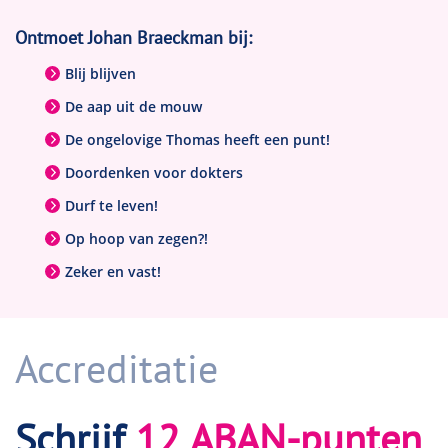
wat moet de medische wereld aanvangen met
Ontmoet Johan Braeckman bij:
het inzicht dat steeds meer mensen ziek worden
door de aard van hun job?
Blij blijven
De aap uit de mouw
De ongelovige Thomas heeft een punt!
Doordenken voor dokters
Durf te leven!
Op hoop van zegen?!
Zeker en vast!
Accreditatie
Schrijf
12 ABAN-punten