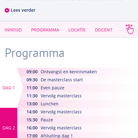
maken hebben gevolgen, en sluiten andere
Lees verder
mogelijkheden uit. Reeds in oeroude
mythologische tradities werd hierover nagedacht.
INHOUD
PROGRAMMA
LOCATIE
DOCENT
ACCRED
En ook de wereldreligies proberen antwoord te
geven op onze levensvragen.
Programma
De filosofie, ontstaan in de zesde eeuw v.C., is bij
uitstek de discipline die op een rationele manier
09:00
Ontvangst en kennismaken
antwoorden proberen te formuleren op vragen
09:30
De masterclass start
over hoe we ons leven zinvol kunnen maken. En
DAG 1
11:00
Even pauze
welke keuzes daarbij verantwoorder en wijzer
11:30
Vervolg masterclass
zijn, en waarom.
13:00
Lunchen
14:00
Vervolg masterclass
De betekenis van het bestaan
15:30
Pauze
DAG 2
In deze tweedaagse masterclass bespreken we
16:00
Vervolg masterclass
17:00
Afsluiting dag 1
een paar fundamentele levensvragen aan de