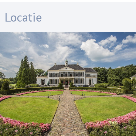
We bespreken diverse opvattingen over geluk, en
Locatie
gaan dieper in op de empirische studies van de
voorbije decennia. De relevantie hiervan voor
medische kwesties is evident. Mensen die
zichzelf eerder ongelukkig noemen, zijn meer
vatbaar voor depressies en andere mentale
aandoeningen, maar hebben evenzeer meer
lichamelijke klachten.
De klassieker van John Stuart Mill,
Over vrijheid
,
geeft ons een mogelijkheid om dieper in te gaan
op de betekenis van het begrip vrijheid. Over de
problematiek van vrije meningsuiting, en van
meerdere ethische kwesties over (de grenzen
van) zelfbeschikking. In hoeverre beschikt een
mens over het eigen leven, en kan hij of zij