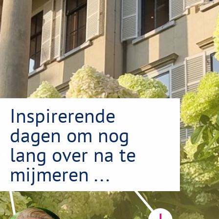
Cluster 1: artsen (huisartsen, specialisten
ouderengeneeskunde en artsen voor verstandelijk
gehandicapten)
Cluster 2: medisch specialisten
Cluster 3: sociaal geneeskundigen
Inspirerende
dagen om nog
lang over na te
mijmeren ...