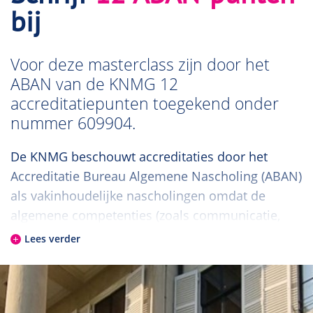
bij
Voor deze masterclass zijn door het
ABAN van de KNMG 12
accreditatiepunten toegekend onder
nummer 609904.
De KNMG beschouwt accreditaties door het
Accreditatie Bureau Algemene Nascholing (ABAN)
als vakinhoudelijke nascholingen omdat de
algemene competenties (zoals communicatie,
samenwerking en maatschappelijk handelen) tot
Lees verder
het vakgebied van iedere geneeskundig specialist
en profielarts behoren.
Lees meer over ABAN-punten voor: