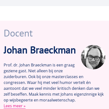
onvermijdelijk geconfronteerd wordt.
Pleidooi voor een lui leven
Tot slot denken we samen met Tom Hodgkinson
Docent
na over de manier waarop het huidige jachtige
en veeleisende leven ziekmakende
Johan Braeckman
consequenties heeft. We bespreken het pleidooi
van Hodgkinson voor een
luier leven
. Voor een
leven waarin meer tijd is voor de fundamentele
Prof. dr. Johan Braeckman is een graag
aspecten, zoals schoonheid en vriendschap.
geziene gast. Niet alleen bij onze
zuiderburen. Ook bij onze masterclasses en
In het bijzonder gaan we in op de vraag hoe
congressen. Waar hij met veel humor vertelt én
arbeid in onze tijd georganiseerd is en tot
aantoont dat we veel minder kritisch denken dan we
verschillende medische complicaties kan leiden.
zelf beseffen. Maak kennis met Johans eigenzinnige kijk
Het is op zich niet de taak van de arts om een
op wijsbegeerte en moraalwetenschap.
vorm van arbeidssociologie te ontwikkelen. Maar
Lees meer