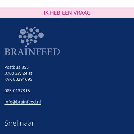
IK HEB EEN VRAAG
Postbus 855
3700 ZW Zeist
KvK 83291695
085-0137315
info@brainfeed.nl
Snel naar