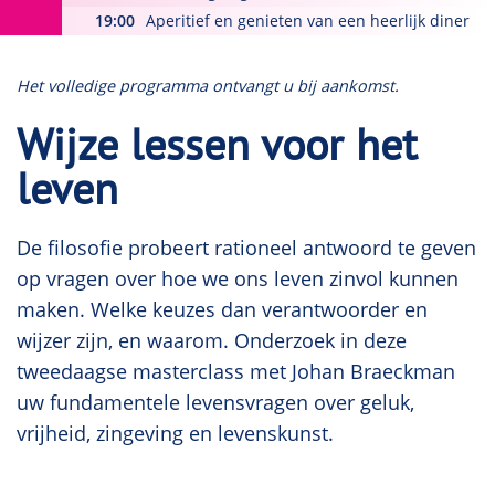
19:00
Aperitief en genieten van een heerlijk diner
hand van vier filosofische werken:
Het geluk
van
de Franse filosoof en arts Julien Offray De
Het volledige programma ontvangt u bij aankomst.
Lamettrie,
Over vrijheid
van de Engelse econoom
en filosoof John Stuart Mill,
De mythe van
Wijze lessen voor het
Sisyphus
van de Franse schrijver en
leven
filosoof Albert Camus, en
How to be idle
van de
Britse auteur en filosoof Tom Hodgkinson.
De filosofie probeert rationeel antwoord te geven
Op dag één bespreken we de boeken van
op vragen over hoe we ons leven zinvol kunnen
Lamettrie en van Mill. De vraag die de 18de-
maken. Welke keuzes dan verantwoorder en
eeuwse enfant terrible Lamettrie aan de orde
wijzer zijn, en waarom. Onderzoek in deze
stelt, houdt ons al millennia bezig: wat maakt een
tweedaagse masterclass met Johan Braeckman
mens gelukkig? Wat is geluk? Kunnen we het
uw fundamentele levensvragen over geluk,
bereiken door doelbewuste, weloverwogen
vrijheid, zingeving en levenskunst.
handelingen, of is het eerder iets wat ons al dan
niet per toeval overkomt? Welke rol speelt geld?